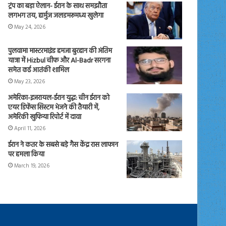
ट्रंप का बड़ा ऐलान- ईरान के साथ समझौता
लगभग तय, हार्मुज जलडमरूमध्य खुलेगा
May 24, 2026
पुलवामा मास्टरमाइंड हमजा बुरहान की अंतिम
यात्रा में Hizbul चीफ और Al-Badr सरगना
समेत कई आतंकी शामिल
May 23, 2026
अमेरिका-इजरायल-ईरान युद्ध: चीन ईरान को
एयर डिफेंस सिस्टम भेजने की तैयारी में,
अमेरिकी खुफिया रिपोर्ट में दावा
April 11, 2026
ईरान ने कतर के सबसे बड़े गैस केंद्र रास लाफान
पर हमला किया
March 19, 2026