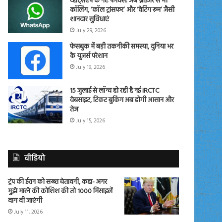
व्हाट्सएप के नए फीचर्स: अब ब्राउजर से भी
कॉलिंग, ‘कॉल ट्रांसफर’ और ‘वेटिंग रूम’ जैसी
शानदार सुविधाएं
July 29, 2026
फेसबुक में बड़ी तकनीकी समस्या, दुनिया भर
के यूजर्स परेशान
July 19, 2026
15 जुलाई से लॉन्च हो रही है नई IRCTC
वेबसाइट, टिकट बुकिंग अब होगी आसान और
तेज
July 15, 2026
वीडियो
ट्रंप की ईरान को सख्त चेतावनी, कहा- अगर
मुझे मारने की कोशिश की तो 1000 मिसाइलें
दाग दी जाएंगी
July 11, 2026