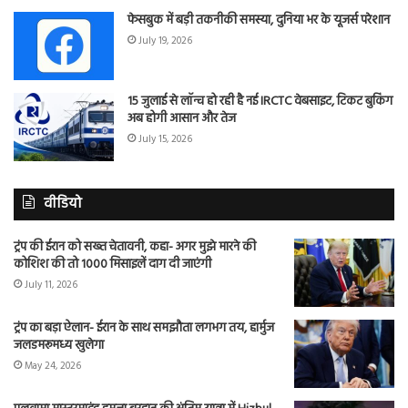
फेसबुक में बड़ी तकनीकी समस्या, दुनिया भर के यूजर्स परेशान
July 19, 2026
15 जुलाई से लॉन्च हो रही है नई IRCTC वेबसाइट, टिकट बुकिंग
अब होगी आसान और तेज
July 15, 2026
वीडियो
ट्रंप की ईरान को सख्त चेतावनी, कहा- अगर मुझे मारने की
कोशिश की तो 1000 मिसाइलें दाग दी जाएंगी
July 11, 2026
ट्रंप का बड़ा ऐलान- ईरान के साथ समझौता लगभग तय, हार्मुज
जलडमरूमध्य खुलेगा
May 24, 2026