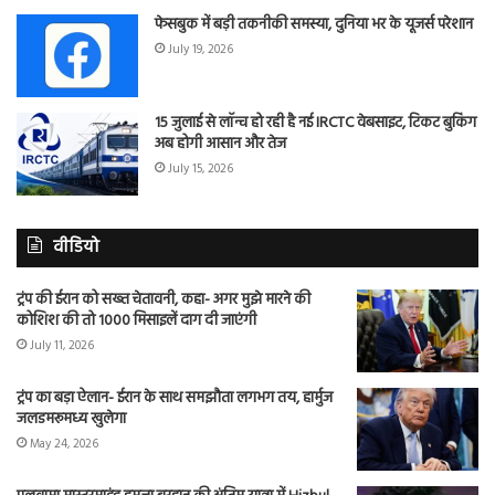
फेसबुक में बड़ी तकनीकी समस्या, दुनिया भर के यूजर्स परेशान
July 19, 2026
15 जुलाई से लॉन्च हो रही है नई IRCTC वेबसाइट, टिकट बुकिंग
अब होगी आसान और तेज
July 15, 2026
वीडियो
ट्रंप की ईरान को सख्त चेतावनी, कहा- अगर मुझे मारने की
कोशिश की तो 1000 मिसाइलें दाग दी जाएंगी
July 11, 2026
ट्रंप का बड़ा ऐलान- ईरान के साथ समझौता लगभग तय, हार्मुज
जलडमरूमध्य खुलेगा
May 24, 2026