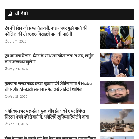
वीडियो
ट्रंप की ईरान को सख्त चेतावनी, कहा- अगर मुझे मारने की
कोशिश की तो 1000 मिसाइलें दाग दी जाएंगी
July 11, 2026
ट्रंप का बड़ा ऐलान- ईरान के साथ समझौता लगभग तय, हार्मुज
जलडमरूमध्य खुलेगा
May 24, 2026
पुलवामा मास्टरमाइंड हमजा बुरहान की अंतिम यात्रा में Hizbul
चीफ और Al-Badr सरगना समेत कई आतंकी शामिल
May 23, 2026
अमेरिका-इजरायल-ईरान युद्ध: चीन ईरान को एयर डिफेंस
सिस्टम भेजने की तैयारी में, अमेरिकी खुफिया रिपोर्ट में दावा
April 11, 2026