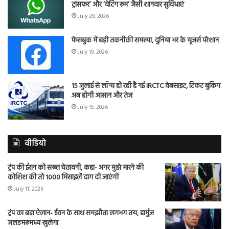
ट्रांसफर’ और ‘वेटिंग रूम’ जैसी शानदार सुविधाएं
July 29, 2026
फेसबुक में बड़ी तकनीकी समस्या, दुनिया भर के यूजर्स परेशान
July 19, 2026
15 जुलाई से लॉन्च हो रही है नई IRCTC वेबसाइट, टिकट बुकिंग
अब होगी आसान और तेज
July 15, 2026
वीडियो
ट्रंप की ईरान को सख्त चेतावनी, कहा- अगर मुझे मारने की
कोशिश की तो 1000 मिसाइलें दाग दी जाएंगी
July 11, 2026
ट्रंप का बड़ा ऐलान- ईरान के साथ समझौता लगभग तय, हार्मुज
जलडमरूमध्य खुलेगा