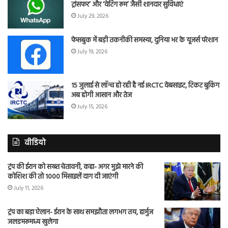
ट्रांसफर’ और ‘वेटिंग रूम’ जैसी शानदार सुविधाएं
July 29, 2026
फेसबुक में बड़ी तकनीकी समस्या, दुनिया भर के यूजर्स परेशान
July 19, 2026
15 जुलाई से लॉन्च हो रही है नई IRCTC वेबसाइट, टिकट बुकिंग
अब होगी आसान और तेज
July 15, 2026
वीडियो
ट्रंप की ईरान को सख्त चेतावनी, कहा- अगर मुझे मारने की
कोशिश की तो 1000 मिसाइलें दाग दी जाएंगी
July 11, 2026
ट्रंप का बड़ा ऐलान- ईरान के साथ समझौता लगभग तय, हार्मुज
जलडमरूमध्य खुलेगा