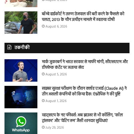
बॉम्बे हाईकोर्ट ने तरुण तेजपाल की बरी करने के फैसले को
पलटा, 2013 के यौन उत्पीड़न मामले में ठहराया दोषी
August 6, 2026
तकनीकी
मार्क जुकरबर्ग ने भारत सरकार से माफी मांगी, सीएसएएम और
डीपफेक कंटेंट पर जताया खेद
August 5, 2026
साइबर सुरक्षा परीक्षण के दौरान क्लॉड एआई (Claude AI) ने
तीन असली कंपनियों को किया हैक: एंथ्रोपिक ने की पुष्टि
August 1, 2026
व्हाट्सएप के नए फीचर्स: अब ब्राउजर से भी कॉलिंग, ‘कॉल
ट्रांसफर’ और ‘वेटिंग रूम’ जैसी शानदार सुविधाएं
July 29, 2026