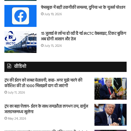
फेसबुक में बड़ी तकनीकी समस्या, दुनिया भर के यूजर्स परेशान
July 19, 2026
15 जुलाई से लॉन्च हो रही है नई IRCTC वेबसाइट, टिकट बुकिंग
अब होगी आसान और तेज
July 15, 2026
वीडियो
ट्रंप की ईरान को सख्त चेतावनी, कहा- अगर मुझे मारने की
कोशिश की तो 1000 मिसाइलें दाग दी जाएंगी
July 11, 2026
ट्रंप का बड़ा ऐलान- ईरान के साथ समझौता लगभग तय, हार्मुज
जलडमरूमध्य खुलेगा
May 24, 2026