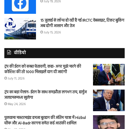
July 19, 2026
15 जुलाई से लॉन्च हो रही है नई IRCTC वेबसाइट, टिकट बुकिंग
अब होगी आसान और तेज
July 15, 2026
वीडियो
ट्रंप की ईरान को सख्त चेतावनी, कहा- अगर मुझे मारने की
कोशिश की तो 1000 मिसाइलें दाग दी जाएंगी
July 11, 2026
ट्रंप का बड़ा ऐलान- ईरान के साथ समझौता लगभग तय, हार्मुज
जलडमरूमध्य खुलेगा
May 24, 2026
पुलवामा मास्टरमाइंड हमजा बुरहान की अंतिम यात्रा में Hizbul
चीफ और Al-Badr सरगना समेत कई आतंकी शामिल