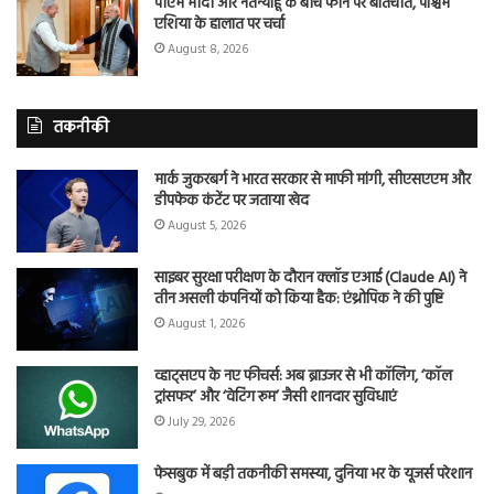
पीएम मोदी और नेतन्याहू के बीच फोन पर बातचीत, पश्चिम
एशिया के हालात पर चर्चा
August 8, 2026
तकनीकी
मार्क जुकरबर्ग ने भारत सरकार से माफी मांगी, सीएसएएम और
डीपफेक कंटेंट पर जताया खेद
August 5, 2026
साइबर सुरक्षा परीक्षण के दौरान क्लॉड एआई (Claude AI) ने
तीन असली कंपनियों को किया हैक: एंथ्रोपिक ने की पुष्टि
August 1, 2026
व्हाट्सएप के नए फीचर्स: अब ब्राउजर से भी कॉलिंग, ‘कॉल
ट्रांसफर’ और ‘वेटिंग रूम’ जैसी शानदार सुविधाएं
July 29, 2026
फेसबुक में बड़ी तकनीकी समस्या, दुनिया भर के यूजर्स परेशान