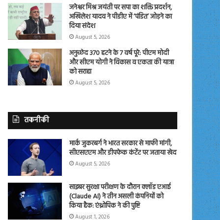
जनेश्वर मिश्र जयंती पर सपा का शक्ति प्रदर्शन,
अखिलेश यादव ने पीडीए में ‘पंडित’ जोड़ने का
दिया संदेश
August 5, 2026
अनुच्छेद 370 हटने के 7 वर्ष पूरे: पीएम मोदी
और सीएम योगी ने विकास व एकता की यात्रा
को सराहा
August 5, 2026
तकनीकी
मार्क जुकरबर्ग ने भारत सरकार से माफी मांगी,
सीएसएएम और डीपफेक कंटेंट पर जताया खेद
August 5, 2026
साइबर सुरक्षा परीक्षण के दौरान क्लॉड एआई
(Claude AI) ने तीन असली कंपनियों को
किया हैक: एंथ्रोपिक ने की पुष्टि
August 1, 2026