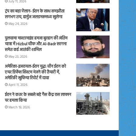
July 11, 2026
ट्रंप का बड़ा ऐलान- ईरान के साथ समझौता
लगभग तय, हार्मुज जलडमरूमध्य खुलेगा
May 24, 2026
पुलवामा मास्टरमाइंड हमजा बुरहान की अंतिम
यात्रा में Hizbul चीफ और Al-Badr सरगना
समेत कई आतंकी शामिल
May 23, 2026
अमेरिका-इजरायल-ईरान युद्ध: चीन ईरान को
एयर डिफेंस सिस्टम भेजने की तैयारी में,
अमेरिकी खुफिया रिपोर्ट में दावा
April 11, 2026
ईरान ने कतर के सबसे बड़े गैस केंद्र रास लाफान
पर हमला किया
March 19, 2026