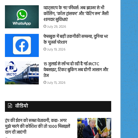
व्हाट्सएप के नए फीचर्स: अब ब्राउजर से भी
कॉलिंग, ‘कॉल ट्रांसफर’ और ‘वेटिंग रूम’ जैसी
शानदार सुविधाएं
July 29, 2026
फेसबुक में बड़ी तकनीकी समस्या, दुनिया भर
के यूजर्स परेशान
July 19, 2026
15 जुलाई से लॉन्च हो रही है नई IRCTC
वेबसाइट, टिकट बुकिंग अब होगी आसान और
तेज
July 15, 2026
वीडियो
ट्रंप की ईरान को सख्त चेतावनी, कहा- अगर
मुझे मारने की कोशिश की तो 1000 मिसाइलें
दाग दी जाएंगी