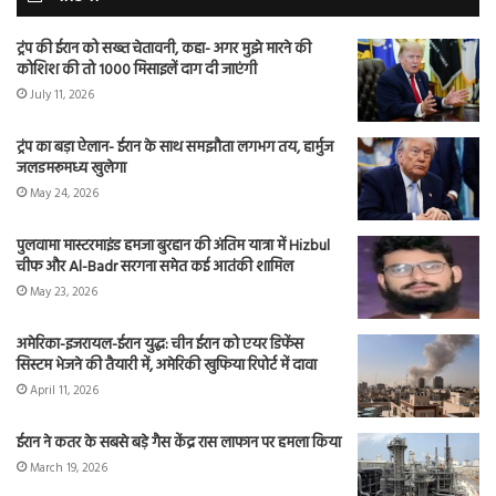
ट्रंप की ईरान को सख्त चेतावनी, कहा- अगर मुझे मारने की
कोशिश की तो 1000 मिसाइलें दाग दी जाएंगी
July 11, 2026
ट्रंप का बड़ा ऐलान- ईरान के साथ समझौता लगभग तय, हार्मुज
जलडमरूमध्य खुलेगा
May 24, 2026
पुलवामा मास्टरमाइंड हमजा बुरहान की अंतिम यात्रा में Hizbul
चीफ और Al-Badr सरगना समेत कई आतंकी शामिल
May 23, 2026
अमेरिका-इजरायल-ईरान युद्ध: चीन ईरान को एयर डिफेंस
सिस्टम भेजने की तैयारी में, अमेरिकी खुफिया रिपोर्ट में दावा
April 11, 2026
ईरान ने कतर के सबसे बड़े गैस केंद्र रास लाफान पर हमला किया
March 19, 2026