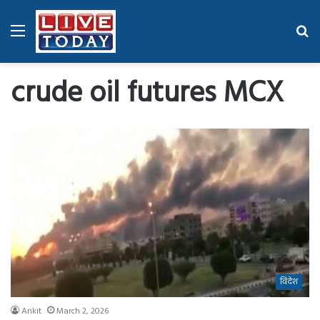
Menu
Se
fo
crude oil futures MCX
विदेश
Ankit
March 2, 2026