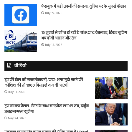
फेसबुक में बड़ी तकनीकी समस्या, दुनिया भर के यूजर्स परेशान
July 19, 2026
15 जुलाई से लॉन्च हो रही है नई IRCTC वेबसाइट, टिकट बुकिंग
अब होगी आसान और तेज
July 15, 2026
वीडियो
ट्रंप की ईरान को सख्त चेतावनी, कहा- अगर मुझे मारने की
कोशिश की तो 1000 मिसाइलें दाग दी जाएंगी
July 11, 2026
ट्रंप का बड़ा ऐलान- ईरान के साथ समझौता लगभग तय, हार्मुज
जलडमरूमध्य खुलेगा
May 24, 2026