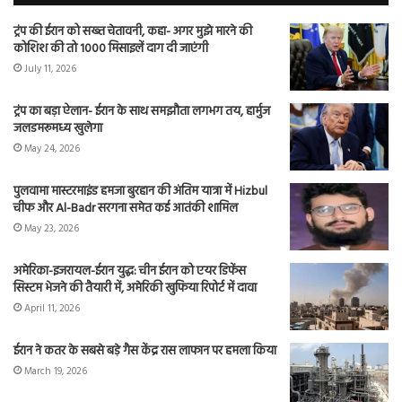
ट्रंप की ईरान को सख्त चेतावनी, कहा- अगर मुझे मारने की
कोशिश की तो 1000 मिसाइलें दाग दी जाएंगी
July 11, 2026
ट्रंप का बड़ा ऐलान- ईरान के साथ समझौता लगभग तय, हार्मुज
जलडमरूमध्य खुलेगा
May 24, 2026
पुलवामा मास्टरमाइंड हमजा बुरहान की अंतिम यात्रा में Hizbul
चीफ और Al-Badr सरगना समेत कई आतंकी शामिल
May 23, 2026
अमेरिका-इजरायल-ईरान युद्ध: चीन ईरान को एयर डिफेंस
सिस्टम भेजने की तैयारी में, अमेरिकी खुफिया रिपोर्ट में दावा
April 11, 2026
ईरान ने कतर के सबसे बड़े गैस केंद्र रास लाफान पर हमला किया
March 19, 2026