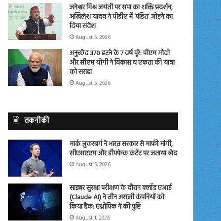
जनेश्वर मिश्र जयंती पर सपा का शक्ति प्रदर्शन,
अखिलेश यादव ने पीडीए में ‘पंडित’ जोड़ने का
दिया संदेश
August 5, 2026
अनुच्छेद 370 हटने के 7 वर्ष पूरे: पीएम मोदी
और सीएम योगी ने विकास व एकता की यात्रा
को सराहा
August 5, 2026
तकनीकी
मार्क जुकरबर्ग ने भारत सरकार से माफी मांगी,
सीएसएएम और डीपफेक कंटेंट पर जताया खेद
August 5, 2026
साइबर सुरक्षा परीक्षण के दौरान क्लॉड एआई
(Claude AI) ने तीन असली कंपनियों को
किया हैक: एंथ्रोपिक ने की पुष्टि
August 1, 2026