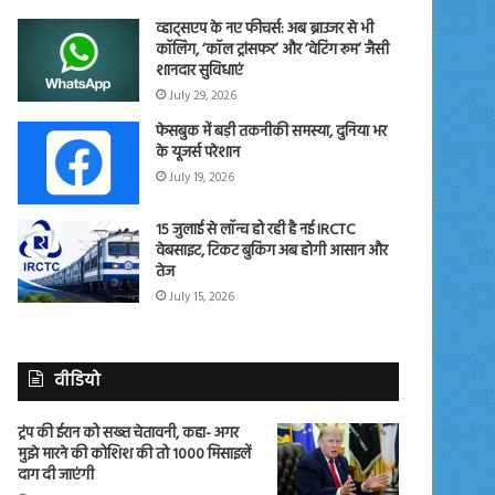
व्हाट्सएप के नए फीचर्स: अब ब्राउजर से भी
कॉलिंग, ‘कॉल ट्रांसफर’ और ‘वेटिंग रूम’ जैसी
शानदार सुविधाएं
July 29, 2026
फेसबुक में बड़ी तकनीकी समस्या, दुनिया भर
के यूजर्स परेशान
July 19, 2026
15 जुलाई से लॉन्च हो रही है नई IRCTC
वेबसाइट, टिकट बुकिंग अब होगी आसान और
तेज
July 15, 2026
वीडियो
ट्रंप की ईरान को सख्त चेतावनी, कहा- अगर
मुझे मारने की कोशिश की तो 1000 मिसाइलें
दाग दी जाएंगी