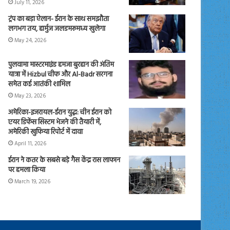
July 11, 2026
ट्रंप का बड़ा ऐलान- ईरान के साथ समझौता
लगभग तय, हार्मुज जलडमरूमध्य खुलेगा
May 24, 2026
पुलवामा मास्टरमाइंड हमजा बुरहान की अंतिम
यात्रा में Hizbul चीफ और Al-Badr सरगना
समेत कई आतंकी शामिल
May 23, 2026
अमेरिका-इजरायल-ईरान युद्ध: चीन ईरान को
एयर डिफेंस सिस्टम भेजने की तैयारी में,
अमेरिकी खुफिया रिपोर्ट में दावा
April 11, 2026
ईरान ने कतर के सबसे बड़े गैस केंद्र रास लाफान
पर हमला किया
March 19, 2026