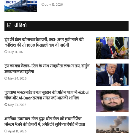
July 15, 2026
वीडियो
ट्रंप की ईरान को सख्त चेतावनी, कहा- अगर मुझे मारने की
कोशिश की तो 1000 मिसाइलें दाग दी जाएंगी
July 11, 2026
ट्रंप का बड़ा ऐलान- ईरान के साथ समझौता लगभग तय, हार्मुज
जलडमरूमध्य खुलेगा
May 24, 2026
पुलवामा मास्टरमाइंड हमजा बुरहान की अंतिम यात्रा में Hizbul
चीफ और Al-Badr सरगना समेत कई आतंकी शामिल
May 23, 2026
अमेरिका-इजरायल-ईरान युद्ध: चीन ईरान को एयर डिफेंस
सिस्टम भेजने की तैयारी में, अमेरिकी खुफिया रिपोर्ट में दावा
April 11, 2026