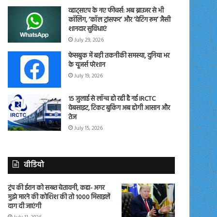
व्हाट्सएप के नए फीचर्स: अब ब्राउजर से भी
कॉलिंग, ‘कॉल ट्रांसफर’ और ‘वेटिंग रूम’ जैसी
शानदार सुविधाएं
July 29, 2026
फेसबुक में बड़ी तकनीकी समस्या, दुनिया भर
के यूजर्स परेशान
July 19, 2026
15 जुलाई से लॉन्च हो रही है नई IRCTC
वेबसाइट, टिकट बुकिंग अब होगी आसान और
तेज
July 15, 2026
वीडियो
ट्रंप की ईरान को सख्त चेतावनी, कहा- अगर
मुझे मारने की कोशिश की तो 1000 मिसाइलें
दाग दी जाएंगी