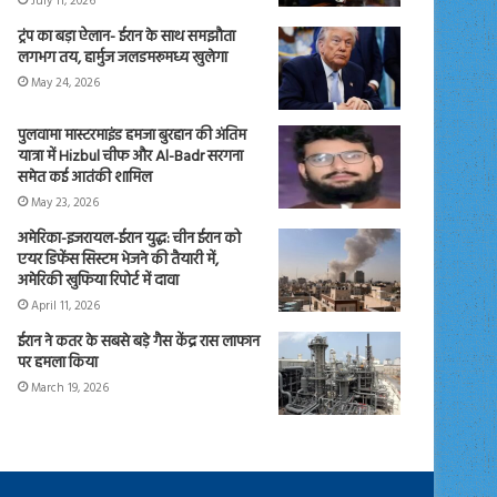
July 11, 2026
ट्रंप का बड़ा ऐलान- ईरान के साथ समझौता
लगभग तय, हार्मुज जलडमरूमध्य खुलेगा
May 24, 2026
पुलवामा मास्टरमाइंड हमजा बुरहान की अंतिम
यात्रा में Hizbul चीफ और Al-Badr सरगना
समेत कई आतंकी शामिल
May 23, 2026
अमेरिका-इजरायल-ईरान युद्ध: चीन ईरान को
एयर डिफेंस सिस्टम भेजने की तैयारी में,
अमेरिकी खुफिया रिपोर्ट में दावा
April 11, 2026
ईरान ने कतर के सबसे बड़े गैस केंद्र रास लाफान
पर हमला किया
March 19, 2026