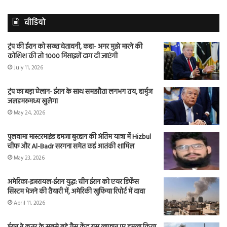
वीडियो
ट्रंप की ईरान को सख्त चेतावनी, कहा- अगर मुझे मारने की
कोशिश की तो 1000 मिसाइलें दाग दी जाएंगी
July 11, 2026
ट्रंप का बड़ा ऐलान- ईरान के साथ समझौता लगभग तय, हार्मुज
जलडमरूमध्य खुलेगा
May 24, 2026
पुलवामा मास्टरमाइंड हमजा बुरहान की अंतिम यात्रा में Hizbul
चीफ और Al-Badr सरगना समेत कई आतंकी शामिल
May 23, 2026
अमेरिका-इजरायल-ईरान युद्ध: चीन ईरान को एयर डिफेंस
सिस्टम भेजने की तैयारी में, अमेरिकी खुफिया रिपोर्ट में दावा
April 11, 2026