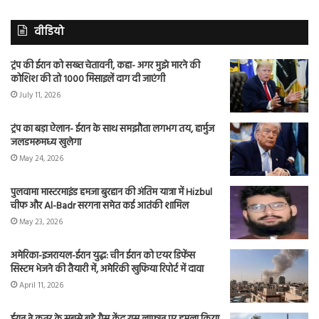
वीडियो
ट्रंप की ईरान को सख्त चेतावनी, कहा- अगर मुझे मारने की
कोशिश की तो 1000 मिसाइलें दाग दी जाएंगी
July 11, 2026
ट्रंप का बड़ा ऐलान- ईरान के साथ समझौता लगभग तय, हार्मुज
जलडमरूमध्य खुलेगा
May 24, 2026
पुलवामा मास्टरमाइंड हमजा बुरहान की अंतिम यात्रा में Hizbul
चीफ और Al-Badr सरगना समेत कई आतंकी शामिल
May 23, 2026
अमेरिका-इजरायल-ईरान युद्ध: चीन ईरान को एयर डिफेंस
सिस्टम भेजने की तैयारी में, अमेरिकी खुफिया रिपोर्ट में दावा
April 11, 2026