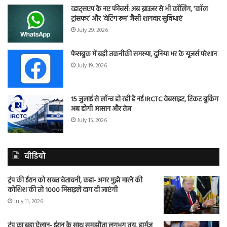
व्हाट्सएप के नए फीचर्स: अब ब्राउजर से भी कॉलिंग, ‘कॉल
ट्रांसफर’ और ‘वेटिंग रूम’ जैसी शानदार सुविधाएं
July 29, 2026
फेसबुक में बड़ी तकनीकी समस्या, दुनिया भर के यूजर्स परेशान
July 19, 2026
15 जुलाई से लॉन्च हो रही है नई IRCTC वेबसाइट, टिकट बुकिंग
अब होगी आसान और तेज
July 15, 2026
वीडियो
ट्रंप की ईरान को सख्त चेतावनी, कहा- अगर मुझे मारने की
कोशिश की तो 1000 मिसाइलें दाग दी जाएंगी
July 11, 2026
ट्रंप का बड़ा ऐलान- ईरान के साथ समझौता लगभग तय, हार्मुज