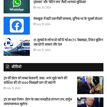
ट्रांसफर’ और ‘वेटिंग रूम’ जैसी शानदार सुविधाएं
July 29, 2026
फेसबुक में बड़ी तकनीकी समस्या, दुनिया भर के यूजर्स परेशान
July 19, 2026
15 जुलाई से लॉन्च हो रही है नई IRCTC वेबसाइट, टिकट बुकिंग
अब होगी आसान और तेज
July 15, 2026
वीडियो
ट्रंप की ईरान को सख्त चेतावनी, कहा- अगर मुझे मारने की
कोशिश की तो 1000 मिसाइलें दाग दी जाएंगी
July 11, 2026
ट्रंप का बड़ा ऐलान- ईरान के साथ समझौता लगभग तय, हार्मुज
जलडमरूमध्य खुलेगा