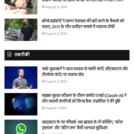
कहा— परिवार की इच्छा पर बेटे को राजनीति में लाएंगे आगे
August 6, 2026
बॉम्बे हाईकोर्ट ने तरुण तेजपाल की बरी करने के फैसले को
पलटा, 2013 के यौन उत्पीड़न मामले में ठहराया दोषी
August 6, 2026
तकनीकी
मार्क जुकरबर्ग ने भारत सरकार से माफी मांगी, सीएसएएम और
डीपफेक कंटेंट पर जताया खेद
August 5, 2026
साइबर सुरक्षा परीक्षण के दौरान क्लॉड एआई (Claude AI) ने
तीन असली कंपनियों को किया हैक: एंथ्रोपिक ने की पुष्टि
August 1, 2026
व्हाट्सएप के नए फीचर्स: अब ब्राउजर से भी कॉलिंग, ‘कॉल
ट्रांसफर’ और ‘वेटिंग रूम’ जैसी शानदार सुविधाएं