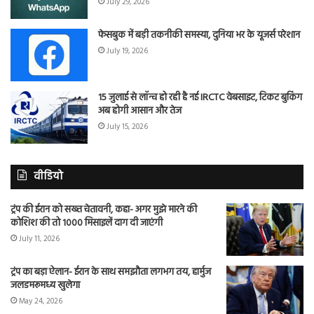
July 29, 2026
फेसबुक में बड़ी तकनीकी समस्या, दुनिया भर के यूजर्स परेशान
July 19, 2026
15 जुलाई से लॉन्च हो रही है नई IRCTC वेबसाइट, टिकट बुकिंग
अब होगी आसान और तेज
July 15, 2026
वीडियो
ट्रंप की ईरान को सख्त चेतावनी, कहा- अगर मुझे मारने की
कोशिश की तो 1000 मिसाइलें दाग दी जाएंगी
July 11, 2026
ट्रंप का बड़ा ऐलान- ईरान के साथ समझौता लगभग तय, हार्मुज
जलडमरूमध्य खुलेगा
May 24, 2026