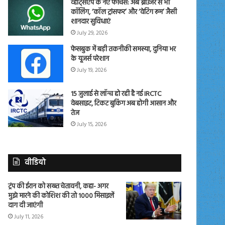
व्हाट्सएप के नए फीचर्स: अब ब्राउजर से भी
कॉलिंग, ‘कॉल ट्रांसफर’ और ‘वेटिंग रूम’ जैसी
शानदार सुविधाएं
July 29, 2026
फेसबुक में बड़ी तकनीकी समस्या, दुनिया भर
के यूजर्स परेशान
July 19, 2026
15 जुलाई से लॉन्च हो रही है नई IRCTC
वेबसाइट, टिकट बुकिंग अब होगी आसान और
तेज
July 15, 2026
वीडियो
ट्रंप की ईरान को सख्त चेतावनी, कहा- अगर
मुझे मारने की कोशिश की तो 1000 मिसाइलें
दाग दी जाएंगी
July 11, 2026