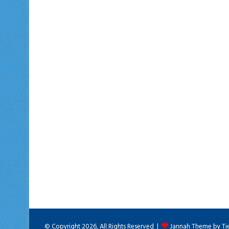
© Copyright 2026, All Rights Reserved |
Jannah Theme by Ti