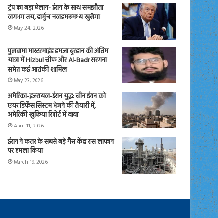
ट्रंप का बड़ा ऐलान- ईरान के साथ समझौता
लगभग तय, हार्मुज जलडमरूमध्य खुलेगा
May 24, 2026
पुलवामा मास्टरमाइंड हमजा बुरहान की अंतिम
यात्रा में Hizbul चीफ और Al-Badr सरगना
समेत कई आतंकी शामिल
May 23, 2026
अमेरिका-इजरायल-ईरान युद्ध: चीन ईरान को
एयर डिफेंस सिस्टम भेजने की तैयारी में,
अमेरिकी खुफिया रिपोर्ट में दावा
April 11, 2026
ईरान ने कतर के सबसे बड़े गैस केंद्र रास लाफान
पर हमला किया
March 19, 2026