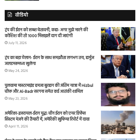
वीडियो
ट्रंप की ईरान को सख्त चेतावनी, कहा- अगर मुझे मारने की
कोशिश की तो 1000 मिसाइलें दाग दी जाएंगी
July 11, 2026
ट्रंप का बड़ा ऐलान- ईरान के साथ समझौता लगभग तय, हार्मुज
जलडमरूमध्य खुलेगा
May 24, 2026
पुलवामा मास्टरमाइंड हमजा बुरहान की अंतिम यात्रा में Hizbul
चीफ और Al-Badr सरगना समेत कई आतंकी शामिल
May 23, 2026
अमेरिका-इजरायल-ईरान युद्ध: चीन ईरान को एयर डिफेंस
सिस्टम भेजने की तैयारी में, अमेरिकी खुफिया रिपोर्ट में दावा
April 11, 2026