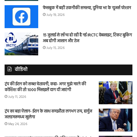
फेसबुक में बड़ी तकनीकी समस्या, दुनिया भर के यूजर्स परेशान
July 19, 2026
15 जुलाई से लॉन्च हो रही है नई IRCTC वेबसाइट, टिकट बुकिंग
अब होगी आसान और तेज
July 15, 2026
वीडियो
ट्रंप की ईरान को सख्त चेतावनी, कहा- अगर मुझे मारने की
कोशिश की तो 1000 मिसाइलें दाग दी जाएंगी
July 11, 2026
ट्रंप का बड़ा ऐलान- ईरान के साथ समझौता लगभग तय, हार्मुज
जलडमरूमध्य खुलेगा
May 24, 2026