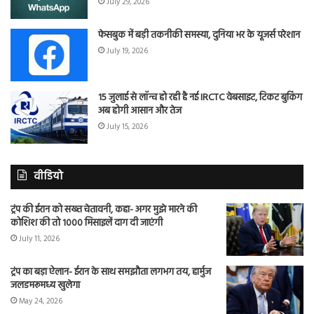
July 29, 2026
फेसबुक में बड़ी तकनीकी समस्या, दुनिया भर के यूजर्स परेशान
July 19, 2026
15 जुलाई से लॉन्च हो रही है नई IRCTC वेबसाइट, टिकट बुकिंग
अब होगी आसान और तेज
July 15, 2026
वीडियो
ट्रंप की ईरान को सख्त चेतावनी, कहा- अगर मुझे मारने की
कोशिश की तो 1000 मिसाइलें दाग दी जाएंगी
July 11, 2026
ट्रंप का बड़ा ऐलान- ईरान के साथ समझौता लगभग तय, हार्मुज
जलडमरूमध्य खुलेगा
May 24, 2026