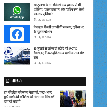
व्हाट्सएप के नए फीचर्स: अब ब्राउजर से भी
कॉलिंग, ‘कॉल ट्रांसफर’ और ‘वेटिंग रूम’ जैसी
शानदार सुविधाएं
July 29, 2026
फेसबुक में बड़ी तकनीकी समस्या, दुनिया भर
के यूजर्स परेशान
July 19, 2026
15 जुलाई से लॉन्च हो रही है नई IRCTC
वेबसाइट, टिकट बुकिंग अब होगी आसान और
तेज
July 15, 2026
वीडियो
ट्रंप की ईरान को सख्त चेतावनी, कहा- अगर
मुझे मारने की कोशिश की तो 1000 मिसाइलें
दाग दी जाएंगी