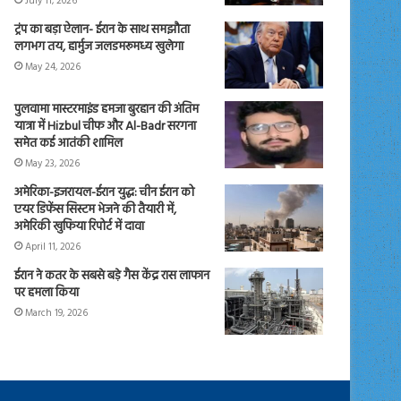
July 11, 2026
ट्रंप का बड़ा ऐलान- ईरान के साथ समझौता
लगभग तय, हार्मुज जलडमरूमध्य खुलेगा
May 24, 2026
पुलवामा मास्टरमाइंड हमजा बुरहान की अंतिम
यात्रा में Hizbul चीफ और Al-Badr सरगना
समेत कई आतंकी शामिल
May 23, 2026
अमेरिका-इजरायल-ईरान युद्ध: चीन ईरान को
एयर डिफेंस सिस्टम भेजने की तैयारी में,
अमेरिकी खुफिया रिपोर्ट में दावा
April 11, 2026
ईरान ने कतर के सबसे बड़े गैस केंद्र रास लाफान
पर हमला किया
March 19, 2026