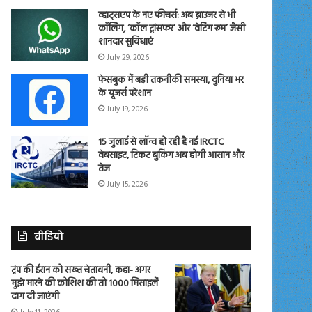
व्हाट्सएप के नए फीचर्स: अब ब्राउजर से भी
कॉलिंग, ‘कॉल ट्रांसफर’ और ‘वेटिंग रूम’ जैसी
शानदार सुविधाएं
July 29, 2026
फेसबुक में बड़ी तकनीकी समस्या, दुनिया भर
के यूजर्स परेशान
July 19, 2026
15 जुलाई से लॉन्च हो रही है नई IRCTC
वेबसाइट, टिकट बुकिंग अब होगी आसान और
तेज
July 15, 2026
वीडियो
ट्रंप की ईरान को सख्त चेतावनी, कहा- अगर
मुझे मारने की कोशिश की तो 1000 मिसाइलें
दाग दी जाएंगी