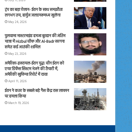
July 11, 2026
ट्रंप का बड़ा ऐलान- ईरान के साथ समझौता
लगभग तय, हार्मुज जलडमरूमध्य खुलेगा
May 24, 2026
पुलवामा मास्टरमाइंड हमजा बुरहान की अंतिम
यात्रा में Hizbul चीफ और Al-Badr सरगना
समेत कई आतंकी शामिल
May 23, 2026
अमेरिका-इजरायल-ईरान युद्ध: चीन ईरान को
एयर डिफेंस सिस्टम भेजने की तैयारी में,
अमेरिकी खुफिया रिपोर्ट में दावा
April 11, 2026
ईरान ने कतर के सबसे बड़े गैस केंद्र रास लाफान
पर हमला किया
March 19, 2026