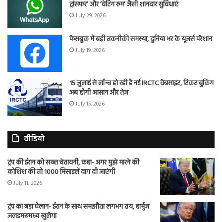
ट्रांसफर’ और ‘वेटिंग रूम’ जैसी शानदार सुविधाएं
July 29, 2026
फेसबुक में बड़ी तकनीकी समस्या, दुनिया भर के यूजर्स परेशान
July 19, 2026
15 जुलाई से लॉन्च हो रही है नई IRCTC वेबसाइट, टिकट बुकिंग
अब होगी आसान और तेज
July 15, 2026
वीडियो
ट्रंप की ईरान को सख्त चेतावनी, कहा- अगर मुझे मारने की
कोशिश की तो 1000 मिसाइलें दाग दी जाएंगी
July 11, 2026
ट्रंप का बड़ा ऐलान- ईरान के साथ समझौता लगभग तय, हार्मुज
जलडमरूमध्य खुलेगा