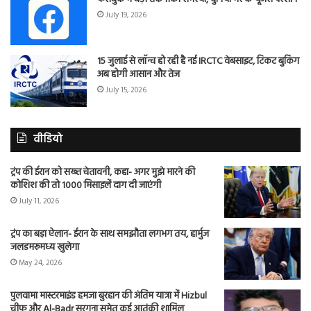
July 19, 2026
15 जुलाई से लॉन्च हो रही है नई IRCTC वेबसाइट, टिकट बुकिंग
अब होगी आसान और तेज
July 15, 2026
वीडियो
ट्रंप की ईरान को सख्त चेतावनी, कहा- अगर मुझे मारने की
कोशिश की तो 1000 मिसाइलें दाग दी जाएंगी
July 11, 2026
ट्रंप का बड़ा ऐलान- ईरान के साथ समझौता लगभग तय, हार्मुज
जलडमरूमध्य खुलेगा
May 24, 2026
पुलवामा मास्टरमाइंड हमजा बुरहान की अंतिम यात्रा में Hizbul
चीफ और Al-Badr सरगना समेत कई आतंकी शामिल