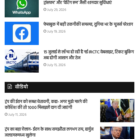
ट्रांसफर’ और ‘वेटिंग रूम’ जैसी शानदार सुविधाएं
July 29, 2026
फेसबुक में बड़ी तकनीकी समस्या, दुनिया भर के यूजर्स परेशान
July 19, 2026
15 जुलाई से लॉन्च हो रही है नई IRCTC वेबसाइट, टिकट बुकिंग
अब होगी आसान और तेज
July 15, 2026
वीडियो
ट्रंप की ईरान को सख्त चेतावनी, कहा- अगर मुझे मारने की
कोशिश की तो 1000 मिसाइलें दाग दी जाएंगी
July 11, 2026
ट्रंप का बड़ा ऐलान- ईरान के साथ समझौता लगभग तय, हार्मुज
जलडमरूमध्य खुलेगा