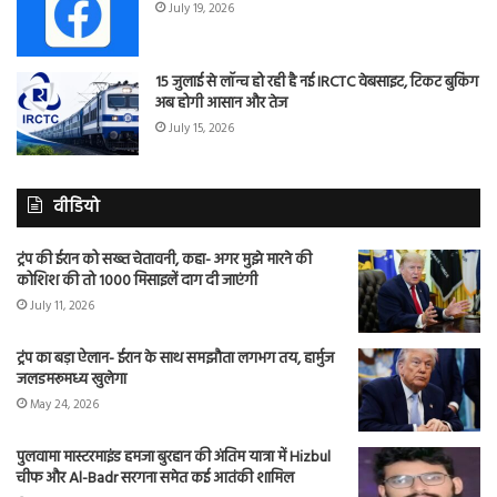
July 19, 2026
15 जुलाई से लॉन्च हो रही है नई IRCTC वेबसाइट, टिकट बुकिंग
अब होगी आसान और तेज
July 15, 2026
वीडियो
ट्रंप की ईरान को सख्त चेतावनी, कहा- अगर मुझे मारने की
कोशिश की तो 1000 मिसाइलें दाग दी जाएंगी
July 11, 2026
ट्रंप का बड़ा ऐलान- ईरान के साथ समझौता लगभग तय, हार्मुज
जलडमरूमध्य खुलेगा
May 24, 2026
पुलवामा मास्टरमाइंड हमजा बुरहान की अंतिम यात्रा में Hizbul
चीफ और Al-Badr सरगना समेत कई आतंकी शामिल