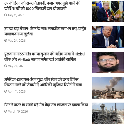
ट्रंप की ईरान को सख्त चेतावनी, कहा- अगर मुझे मारने की
कोशिश की तो 1000 मिसाइलें दाग दी जाएंगी
July 11, 2026
ट्रंप का बड़ा ऐलान- ईरान के साथ समझौता लगभग तय, हार्मुज
जलडमरूमध्य खुलेगा
May 24, 2026
पुलवामा मास्टरमाइंड हमजा बुरहान की अंतिम यात्रा में Hizbul
चीफ और Al-Badr सरगना समेत कई आतंकी शामिल
May 23, 2026
अमेरिका-इजरायल-ईरान युद्ध: चीन ईरान को एयर डिफेंस
सिस्टम भेजने की तैयारी में, अमेरिकी खुफिया रिपोर्ट में दावा
April 11, 2026
ईरान ने कतर के सबसे बड़े गैस केंद्र रास लाफान पर हमला किया
March 19, 2026