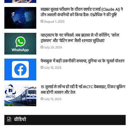
साइबर सुरक्षा परीक्षण के दौरान क्लॉड एआई (Claude AI) ने
तीन असली कंपनियों को किया हैक: एंथ्रोपिक ने की पुष्टि
August 1, 2026
व्हाट्सएप के नए फीचर्स: अब ब्राउजर से भी कॉलिंग, ‘कॉल
ट्रांसफर’ और ‘वेटिंग रूम’ जैसी शानदार सुविधाएं
July 29, 2026
फेसबुक में बड़ी तकनीकी समस्या, दुनिया भर के यूजर्स परेशान
July 19, 2026
15 जुलाई से लॉन्च हो रही है नई IRCTC वेबसाइट, टिकट बुकिंग
अब होगी आसान और तेज
July 15, 2026
वीडियो