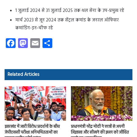
1 जुलाई 2024 से 31 जुलाई 2025 तक थल सेना के उप-प्रमुख रहे
मार्च 2023 से जून 2024 तक सेंट्रल कमांड के जनरल ऑफिसर
कमांडिंग-इन-चीफ रहे
Fa
M
E
S
ce
as
m
ha
b
to
ail
re
o
d
Related Articles
ok
o
n
झारखंड में जारी विरोध प्रदर्शनों के बीच
प्रधानमंत्री नरेंद्र मोदी ने छात्रों से अपनी
जेपीएससी परीक्षा अनियमितताओं का
जिज्ञासा और सीखने की इच्छा को जीवित