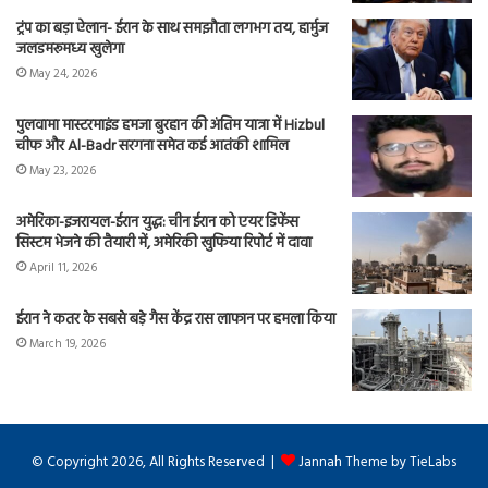
ट्रंप का बड़ा ऐलान- ईरान के साथ समझौता लगभग तय, हार्मुज
जलडमरूमध्य खुलेगा
May 24, 2026
पुलवामा मास्टरमाइंड हमजा बुरहान की अंतिम यात्रा में Hizbul
चीफ और Al-Badr सरगना समेत कई आतंकी शामिल
May 23, 2026
अमेरिका-इजरायल-ईरान युद्ध: चीन ईरान को एयर डिफेंस
सिस्टम भेजने की तैयारी में, अमेरिकी खुफिया रिपोर्ट में दावा
April 11, 2026
ईरान ने कतर के सबसे बड़े गैस केंद्र रास लाफान पर हमला किया
March 19, 2026
© Copyright 2026, All Rights Reserved |
Jannah Theme by TieLabs