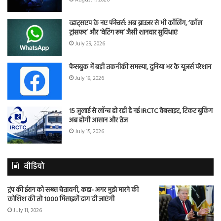
August 1, 2026
व्हाट्सएप के नए फीचर्स: अब ब्राउजर से भी कॉलिंग, ‘कॉल
ट्रांसफर’ और ‘वेटिंग रूम’ जैसी शानदार सुविधाएं
July 29, 2026
फेसबुक में बड़ी तकनीकी समस्या, दुनिया भर के यूजर्स परेशान
July 19, 2026
15 जुलाई से लॉन्च हो रही है नई IRCTC वेबसाइट, टिकट बुकिंग
अब होगी आसान और तेज
July 15, 2026
वीडियो
ट्रंप की ईरान को सख्त चेतावनी, कहा- अगर मुझे मारने की
कोशिश की तो 1000 मिसाइलें दाग दी जाएंगी
July 11, 2026