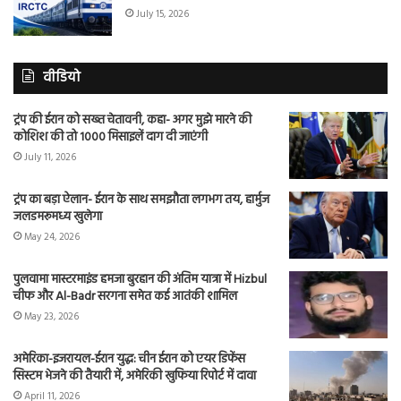
July 15, 2026
वीडियो
ट्रंप की ईरान को सख्त चेतावनी, कहा- अगर मुझे मारने की
कोशिश की तो 1000 मिसाइलें दाग दी जाएंगी
July 11, 2026
ट्रंप का बड़ा ऐलान- ईरान के साथ समझौता लगभग तय, हार्मुज
जलडमरूमध्य खुलेगा
May 24, 2026
पुलवामा मास्टरमाइंड हमजा बुरहान की अंतिम यात्रा में Hizbul
चीफ और Al-Badr सरगना समेत कई आतंकी शामिल
May 23, 2026
अमेरिका-इजरायल-ईरान युद्ध: चीन ईरान को एयर डिफेंस
सिस्टम भेजने की तैयारी में, अमेरिकी खुफिया रिपोर्ट में दावा
April 11, 2026