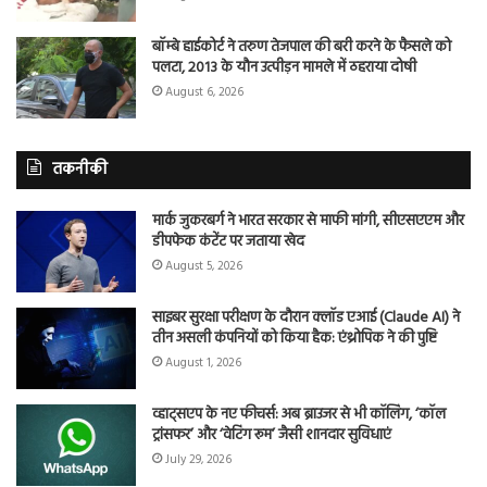
बॉम्बे हाईकोर्ट ने तरुण तेजपाल की बरी करने के फैसले को
पलटा, 2013 के यौन उत्पीड़न मामले में ठहराया दोषी
August 6, 2026
तकनीकी
मार्क जुकरबर्ग ने भारत सरकार से माफी मांगी, सीएसएएम और
डीपफेक कंटेंट पर जताया खेद
August 5, 2026
साइबर सुरक्षा परीक्षण के दौरान क्लॉड एआई (Claude AI) ने
तीन असली कंपनियों को किया हैक: एंथ्रोपिक ने की पुष्टि
August 1, 2026
व्हाट्सएप के नए फीचर्स: अब ब्राउजर से भी कॉलिंग, ‘कॉल
ट्रांसफर’ और ‘वेटिंग रूम’ जैसी शानदार सुविधाएं
July 29, 2026