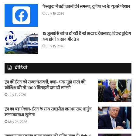
फेसबुक में बड़ी तकनीकी समस्या, दुनिया भर के यूजर्स परेशान
July 19, 2026
15 जुलाई से लॉन्च हो रही है नई IRCTC वेबसाइट, टिकट बुकिंग
अब होगी आसान और तेज
July 15, 2026
वीडियो
ट्रंप की ईरान को सख्त चेतावनी, कहा- अगर मुझे मारने की
कोशिश की तो 1000 मिसाइलें दाग दी जाएंगी
July 11, 2026
ट्रंप का बड़ा ऐलान- ईरान के साथ समझौता लगभग तय, हार्मुज
जलडमरूमध्य खुलेगा
May 24, 2026