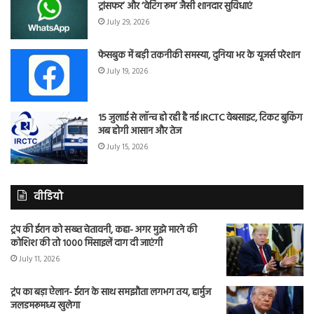
ट्रांसफर’ और ‘वेटिंग रूम’ जैसी शानदार सुविधाएं
July 29, 2026
फेसबुक में बड़ी तकनीकी समस्या, दुनिया भर के यूजर्स परेशान
July 19, 2026
15 जुलाई से लॉन्च हो रही है नई IRCTC वेबसाइट, टिकट बुकिंग
अब होगी आसान और तेज
July 15, 2026
वीडियो
ट्रंप की ईरान को सख्त चेतावनी, कहा- अगर मुझे मारने की
कोशिश की तो 1000 मिसाइलें दाग दी जाएंगी
July 11, 2026
ट्रंप का बड़ा ऐलान- ईरान के साथ समझौता लगभग तय, हार्मुज
जलडमरूमध्य खुलेगा