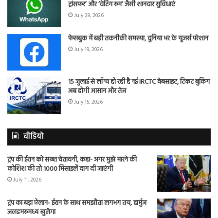
ट्रांसफर’ और ‘वेटिंग रूम’ जैसी शानदार सुविधाएं
July 29, 2026
फेसबुक में बड़ी तकनीकी समस्या, दुनिया भर के यूजर्स परेशान
July 19, 2026
15 जुलाई से लॉन्च हो रही है नई IRCTC वेबसाइट, टिकट बुकिंग
अब होगी आसान और तेज
July 15, 2026
वीडियो
ट्रंप की ईरान को सख्त चेतावनी, कहा- अगर मुझे मारने की
कोशिश की तो 1000 मिसाइलें दाग दी जाएंगी
July 11, 2026
ट्रंप का बड़ा ऐलान- ईरान के साथ समझौता लगभग तय, हार्मुज
जलडमरूमध्य खुलेगा