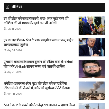
वीडियो
ट्रंप की ईरान को सख्त चेतावनी, कहा- अगर मुझे मारने की
कोशिश की तो 1000 मिसाइलें दाग दी जाएंगी
July 11, 2026
ट्रंप का बड़ा ऐलान- ईरान के साथ समझौता लगभग तय, हार्मुज
जलडमरूमध्य खुलेगा
May 24, 2026
पुलवामा मास्टरमाइंड हमजा बुरहान की अंतिम यात्रा में Hizbul
चीफ और Al-Badr सरगना समेत कई आतंकी शामिल
May 23, 2026
अमेरिका-इजरायल-ईरान युद्ध: चीन ईरान को एयर डिफेंस
सिस्टम भेजने की तैयारी में, अमेरिकी खुफिया रिपोर्ट में दावा
April 11, 2026
ईरान ने कतर के सबसे बड़े गैस केंद्र रास लाफान पर हमला किया