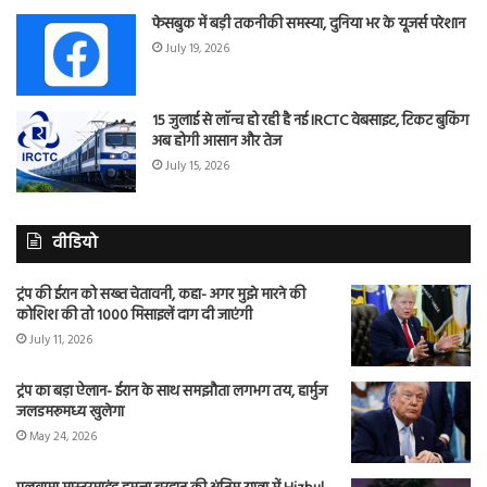
फेसबुक में बड़ी तकनीकी समस्या, दुनिया भर के यूजर्स परेशान
July 19, 2026
15 जुलाई से लॉन्च हो रही है नई IRCTC वेबसाइट, टिकट बुकिंग
अब होगी आसान और तेज
July 15, 2026
वीडियो
ट्रंप की ईरान को सख्त चेतावनी, कहा- अगर मुझे मारने की
कोशिश की तो 1000 मिसाइलें दाग दी जाएंगी
July 11, 2026
ट्रंप का बड़ा ऐलान- ईरान के साथ समझौता लगभग तय, हार्मुज
जलडमरूमध्य खुलेगा
May 24, 2026