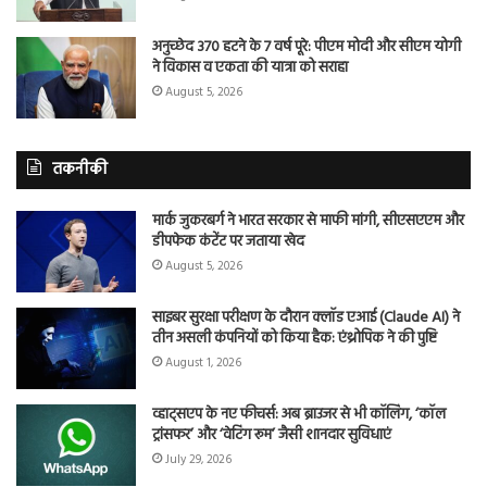
अनुच्छेद 370 हटने के 7 वर्ष पूरे: पीएम मोदी और सीएम योगी
ने विकास व एकता की यात्रा को सराहा
August 5, 2026
तकनीकी
मार्क जुकरबर्ग ने भारत सरकार से माफी मांगी, सीएसएएम और
डीपफेक कंटेंट पर जताया खेद
August 5, 2026
साइबर सुरक्षा परीक्षण के दौरान क्लॉड एआई (Claude AI) ने
तीन असली कंपनियों को किया हैक: एंथ्रोपिक ने की पुष्टि
August 1, 2026
व्हाट्सएप के नए फीचर्स: अब ब्राउजर से भी कॉलिंग, ‘कॉल
ट्रांसफर’ और ‘वेटिंग रूम’ जैसी शानदार सुविधाएं
July 29, 2026