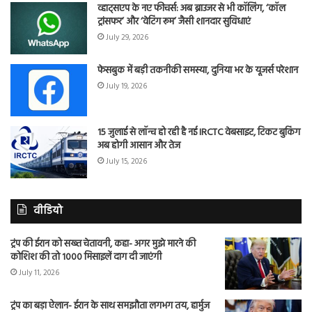
व्हाट्सएप के नए फीचर्स: अब ब्राउजर से भी कॉलिंग, ‘कॉल
ट्रांसफर’ और ‘वेटिंग रूम’ जैसी शानदार सुविधाएं
July 29, 2026
फेसबुक में बड़ी तकनीकी समस्या, दुनिया भर के यूजर्स परेशान
July 19, 2026
15 जुलाई से लॉन्च हो रही है नई IRCTC वेबसाइट, टिकट बुकिंग
अब होगी आसान और तेज
July 15, 2026
वीडियो
ट्रंप की ईरान को सख्त चेतावनी, कहा- अगर मुझे मारने की
कोशिश की तो 1000 मिसाइलें दाग दी जाएंगी
July 11, 2026
ट्रंप का बड़ा ऐलान- ईरान के साथ समझौता लगभग तय, हार्मुज