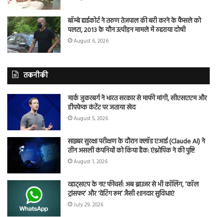
बॉम्बे हाईकोर्ट ने तरुण तेजपाल की बरी करने के फैसले को
पलटा, 2013 के यौन उत्पीड़न मामले में ठहराया दोषी
August 6, 2026
तकनीकी
मार्क जुकरबर्ग ने भारत सरकार से माफी मांगी, सीएसएएम और
डीपफेक कंटेंट पर जताया खेद
August 5, 2026
साइबर सुरक्षा परीक्षण के दौरान क्लॉड एआई (Claude AI) ने
तीन असली कंपनियों को किया हैक: एंथ्रोपिक ने की पुष्टि
August 1, 2026
व्हाट्सएप के नए फीचर्स: अब ब्राउजर से भी कॉलिंग, ‘कॉल
ट्रांसफर’ और ‘वेटिंग रूम’ जैसी शानदार सुविधाएं
July 29, 2026