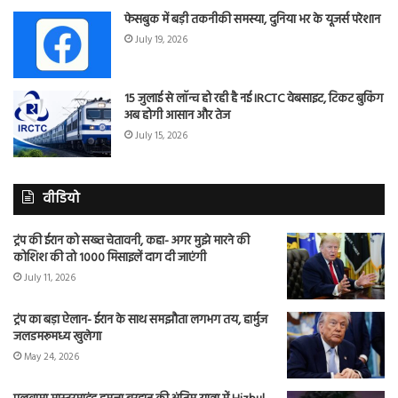
फेसबुक में बड़ी तकनीकी समस्या, दुनिया भर के यूजर्स परेशान
July 19, 2026
15 जुलाई से लॉन्च हो रही है नई IRCTC वेबसाइट, टिकट बुकिंग
अब होगी आसान और तेज
July 15, 2026
वीडियो
ट्रंप की ईरान को सख्त चेतावनी, कहा- अगर मुझे मारने की
कोशिश की तो 1000 मिसाइलें दाग दी जाएंगी
July 11, 2026
ट्रंप का बड़ा ऐलान- ईरान के साथ समझौता लगभग तय, हार्मुज
जलडमरूमध्य खुलेगा
May 24, 2026