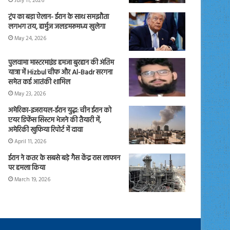
July 11, 2026
ट्रंप का बड़ा ऐलान- ईरान के साथ समझौता
लगभग तय, हार्मुज जलडमरूमध्य खुलेगा
May 24, 2026
पुलवामा मास्टरमाइंड हमजा बुरहान की अंतिम
यात्रा में Hizbul चीफ और Al-Badr सरगना
समेत कई आतंकी शामिल
May 23, 2026
अमेरिका-इजरायल-ईरान युद्ध: चीन ईरान को
एयर डिफेंस सिस्टम भेजने की तैयारी में,
अमेरिकी खुफिया रिपोर्ट में दावा
April 11, 2026
ईरान ने कतर के सबसे बड़े गैस केंद्र रास लाफान
पर हमला किया
March 19, 2026