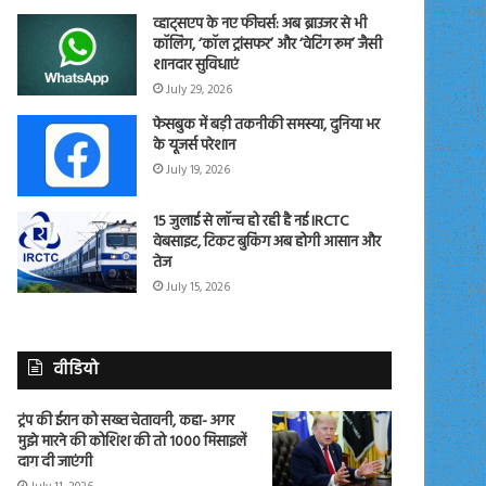
व्हाट्सएप के नए फीचर्स: अब ब्राउजर से भी
कॉलिंग, ‘कॉल ट्रांसफर’ और ‘वेटिंग रूम’ जैसी
शानदार सुविधाएं
July 29, 2026
फेसबुक में बड़ी तकनीकी समस्या, दुनिया भर
के यूजर्स परेशान
July 19, 2026
15 जुलाई से लॉन्च हो रही है नई IRCTC
वेबसाइट, टिकट बुकिंग अब होगी आसान और
तेज
July 15, 2026
वीडियो
ट्रंप की ईरान को सख्त चेतावनी, कहा- अगर
मुझे मारने की कोशिश की तो 1000 मिसाइलें
दाग दी जाएंगी