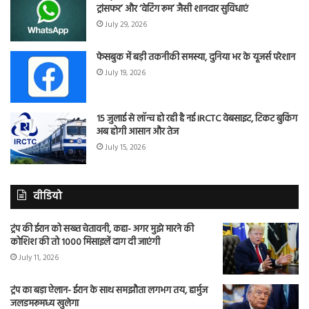
ट्रांसफर’ और ‘वेटिंग रूम’ जैसी शानदार सुविधाएं
July 29, 2026
फेसबुक में बड़ी तकनीकी समस्या, दुनिया भर के यूजर्स परेशान
July 19, 2026
15 जुलाई से लॉन्च हो रही है नई IRCTC वेबसाइट, टिकट बुकिंग
अब होगी आसान और तेज
July 15, 2026
वीडियो
ट्रंप की ईरान को सख्त चेतावनी, कहा- अगर मुझे मारने की
कोशिश की तो 1000 मिसाइलें दाग दी जाएंगी
July 11, 2026
ट्रंप का बड़ा ऐलान- ईरान के साथ समझौता लगभग तय, हार्मुज
जलडमरूमध्य खुलेगा