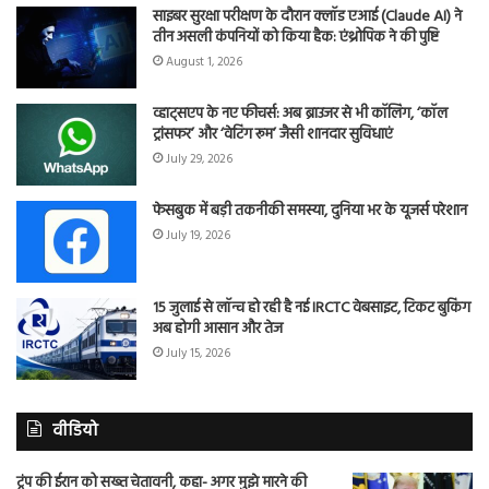
साइबर सुरक्षा परीक्षण के दौरान क्लॉड एआई (Claude AI) ने
तीन असली कंपनियों को किया हैक: एंथ्रोपिक ने की पुष्टि
August 1, 2026
व्हाट्सएप के नए फीचर्स: अब ब्राउजर से भी कॉलिंग, ‘कॉल
ट्रांसफर’ और ‘वेटिंग रूम’ जैसी शानदार सुविधाएं
July 29, 2026
फेसबुक में बड़ी तकनीकी समस्या, दुनिया भर के यूजर्स परेशान
July 19, 2026
15 जुलाई से लॉन्च हो रही है नई IRCTC वेबसाइट, टिकट बुकिंग
अब होगी आसान और तेज
July 15, 2026
वीडियो
ट्रंप की ईरान को सख्त चेतावनी, कहा- अगर मुझे मारने की