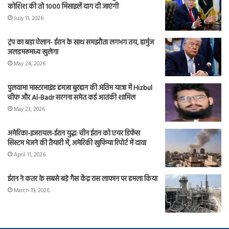
कोशिश की तो 1000 मिसाइलें दाग दी जाएंगी
July 11, 2026
ट्रंप का बड़ा ऐलान- ईरान के साथ समझौता लगभग तय, हार्मुज
जलडमरूमध्य खुलेगा
May 24, 2026
पुलवामा मास्टरमाइंड हमजा बुरहान की अंतिम यात्रा में Hizbul
चीफ और Al-Badr सरगना समेत कई आतंकी शामिल
May 23, 2026
अमेरिका-इजरायल-ईरान युद्ध: चीन ईरान को एयर डिफेंस
सिस्टम भेजने की तैयारी में, अमेरिकी खुफिया रिपोर्ट में दावा
April 11, 2026
ईरान ने कतर के सबसे बड़े गैस केंद्र रास लाफान पर हमला किया
March 19, 2026