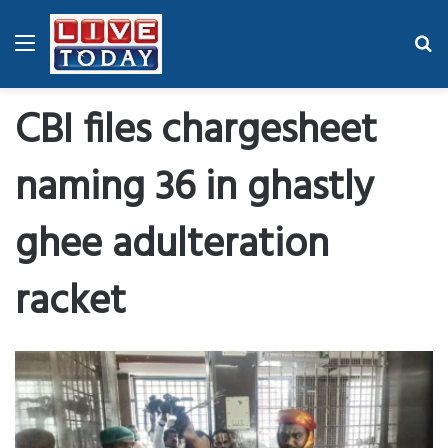
Menu
Se
fo
CBI files chargesheet
naming 36 in ghastly
ghee adulteration
racket