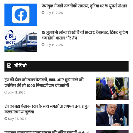
फेसबुक में बड़ी तकनीकी समस्या, दुनिया भर के यूजर्स परेशान
July 19, 2026
15 जुलाई से लॉन्च हो रही है नई IRCTC वेबसाइट, टिकट बुकिंग
अब होगी आसान और तेज
July 15, 2026
वीडियो
ट्रंप की ईरान को सख्त चेतावनी, कहा- अगर मुझे मारने की
कोशिश की तो 1000 मिसाइलें दाग दी जाएंगी
July 11, 2026
ट्रंप का बड़ा ऐलान- ईरान के साथ समझौता लगभग तय, हार्मुज
जलडमरूमध्य खुलेगा
May 24, 2026