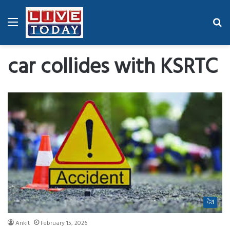
Menu
Se
fo
car collides with KSRTC
देश
Ankit
February 15, 2026