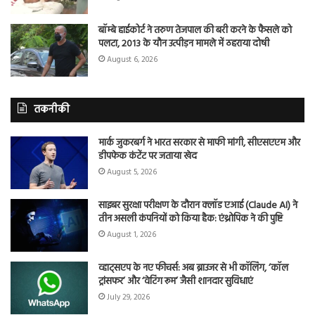
बॉम्बे हाईकोर्ट ने तरुण तेजपाल की बरी करने के फैसले को
पलटा, 2013 के यौन उत्पीड़न मामले में ठहराया दोषी
August 6, 2026
तकनीकी
मार्क जुकरबर्ग ने भारत सरकार से माफी मांगी, सीएसएएम और
डीपफेक कंटेंट पर जताया खेद
August 5, 2026
साइबर सुरक्षा परीक्षण के दौरान क्लॉड एआई (Claude AI) ने
तीन असली कंपनियों को किया हैक: एंथ्रोपिक ने की पुष्टि
August 1, 2026
व्हाट्सएप के नए फीचर्स: अब ब्राउजर से भी कॉलिंग, ‘कॉल
ट्रांसफर’ और ‘वेटिंग रूम’ जैसी शानदार सुविधाएं
July 29, 2026