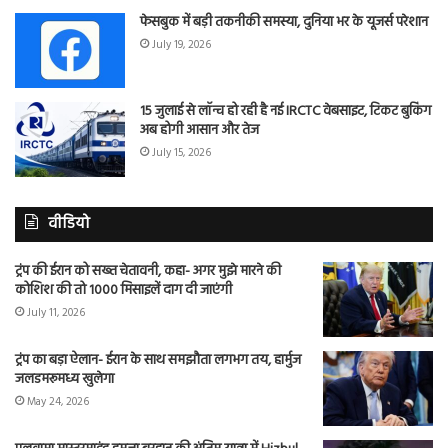
फेसबुक में बड़ी तकनीकी समस्या, दुनिया भर के यूजर्स परेशान
July 19, 2026
15 जुलाई से लॉन्च हो रही है नई IRCTC वेबसाइट, टिकट बुकिंग
अब होगी आसान और तेज
July 15, 2026
वीडियो
ट्रंप की ईरान को सख्त चेतावनी, कहा- अगर मुझे मारने की
कोशिश की तो 1000 मिसाइलें दाग दी जाएंगी
July 11, 2026
ट्रंप का बड़ा ऐलान- ईरान के साथ समझौता लगभग तय, हार्मुज
जलडमरूमध्य खुलेगा
May 24, 2026