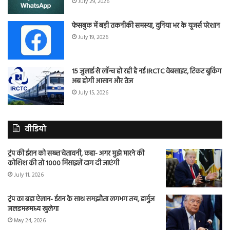
July 29, 2026
फेसबुक में बड़ी तकनीकी समस्या, दुनिया भर के यूजर्स परेशान
July 19, 2026
15 जुलाई से लॉन्च हो रही है नई IRCTC वेबसाइट, टिकट बुकिंग
अब होगी आसान और तेज
July 15, 2026
वीडियो
ट्रंप की ईरान को सख्त चेतावनी, कहा- अगर मुझे मारने की
कोशिश की तो 1000 मिसाइलें दाग दी जाएंगी
July 11, 2026
ट्रंप का बड़ा ऐलान- ईरान के साथ समझौता लगभग तय, हार्मुज
जलडमरूमध्य खुलेगा
May 24, 2026