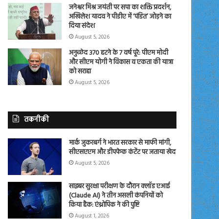
जनेश्वर मिश्र जयंती पर सपा का शक्ति प्रदर्शन,
अखिलेश यादव ने पीडीए में ‘पंडित’ जोड़ने का
दिया संदेश
August 5, 2026
अनुच्छेद 370 हटने के 7 वर्ष पूरे: पीएम मोदी
और सीएम योगी ने विकास व एकता की यात्रा
को सराहा
August 5, 2026
तकनीकी
मार्क जुकरबर्ग ने भारत सरकार से माफी मांगी,
सीएसएएम और डीपफेक कंटेंट पर जताया खेद
August 5, 2026
साइबर सुरक्षा परीक्षण के दौरान क्लॉड एआई
(Claude AI) ने तीन असली कंपनियों को
किया हैक: एंथ्रोपिक ने की पुष्टि
August 1, 2026