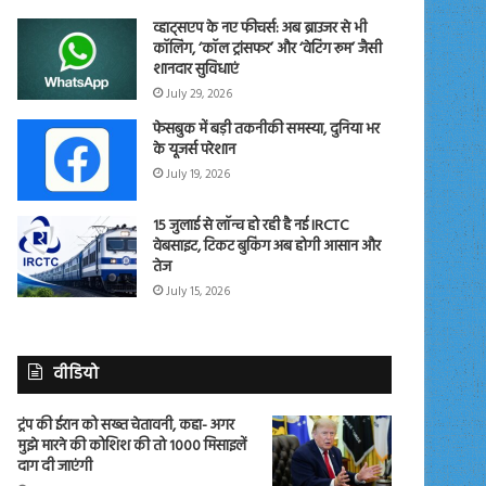
व्हाट्सएप के नए फीचर्स: अब ब्राउजर से भी
कॉलिंग, ‘कॉल ट्रांसफर’ और ‘वेटिंग रूम’ जैसी
शानदार सुविधाएं
July 29, 2026
फेसबुक में बड़ी तकनीकी समस्या, दुनिया भर
के यूजर्स परेशान
July 19, 2026
15 जुलाई से लॉन्च हो रही है नई IRCTC
वेबसाइट, टिकट बुकिंग अब होगी आसान और
तेज
July 15, 2026
वीडियो
ट्रंप की ईरान को सख्त चेतावनी, कहा- अगर
मुझे मारने की कोशिश की तो 1000 मिसाइलें
दाग दी जाएंगी