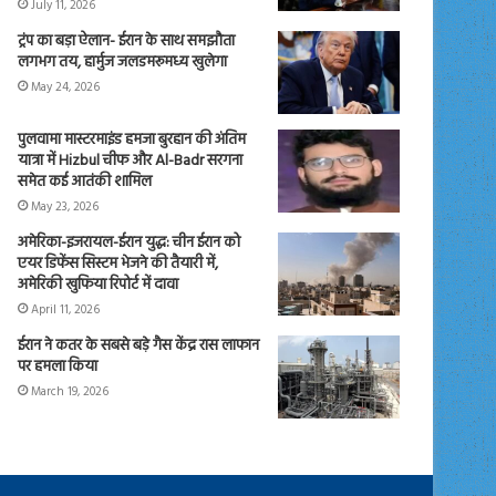
July 11, 2026
ट्रंप का बड़ा ऐलान- ईरान के साथ समझौता
लगभग तय, हार्मुज जलडमरूमध्य खुलेगा
May 24, 2026
पुलवामा मास्टरमाइंड हमजा बुरहान की अंतिम
यात्रा में Hizbul चीफ और Al-Badr सरगना
समेत कई आतंकी शामिल
May 23, 2026
अमेरिका-इजरायल-ईरान युद्ध: चीन ईरान को
एयर डिफेंस सिस्टम भेजने की तैयारी में,
अमेरिकी खुफिया रिपोर्ट में दावा
April 11, 2026
ईरान ने कतर के सबसे बड़े गैस केंद्र रास लाफान
पर हमला किया
March 19, 2026