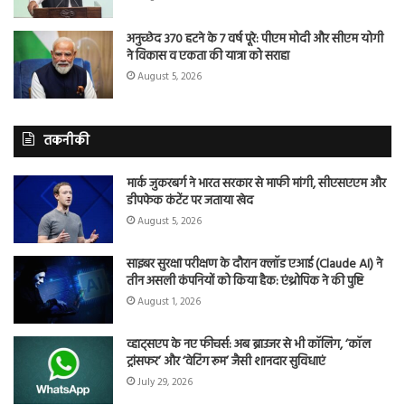
अनुच्छेद 370 हटने के 7 वर्ष पूरे: पीएम मोदी और सीएम योगी
ने विकास व एकता की यात्रा को सराहा
August 5, 2026
तकनीकी
मार्क जुकरबर्ग ने भारत सरकार से माफी मांगी, सीएसएएम और
डीपफेक कंटेंट पर जताया खेद
August 5, 2026
साइबर सुरक्षा परीक्षण के दौरान क्लॉड एआई (Claude AI) ने
तीन असली कंपनियों को किया हैक: एंथ्रोपिक ने की पुष्टि
August 1, 2026
व्हाट्सएप के नए फीचर्स: अब ब्राउजर से भी कॉलिंग, ‘कॉल
ट्रांसफर’ और ‘वेटिंग रूम’ जैसी शानदार सुविधाएं
July 29, 2026