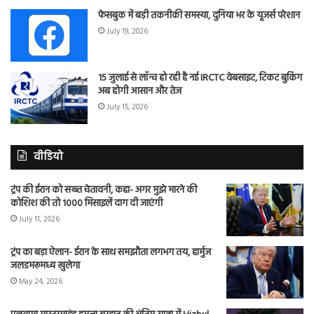
फेसबुक में बड़ी तकनीकी समस्या, दुनिया भर के यूजर्स परेशान
July 19, 2026
15 जुलाई से लॉन्च हो रही है नई IRCTC वेबसाइट, टिकट बुकिंग
अब होगी आसान और तेज
July 15, 2026
वीडियो
ट्रंप की ईरान को सख्त चेतावनी, कहा- अगर मुझे मारने की
कोशिश की तो 1000 मिसाइलें दाग दी जाएंगी
July 11, 2026
ट्रंप का बड़ा ऐलान- ईरान के साथ समझौता लगभग तय, हार्मुज
जलडमरूमध्य खुलेगा
May 24, 2026