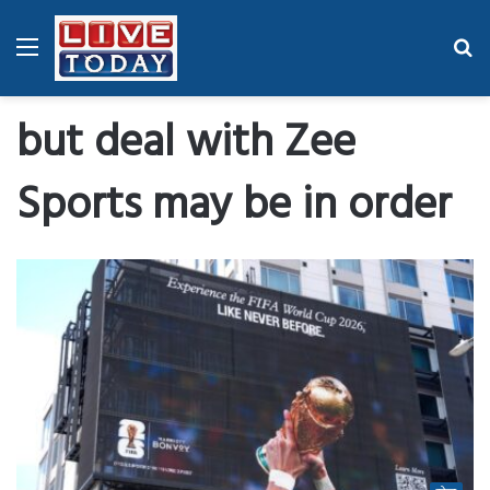
Menu
Se
fo
but deal with Zee
Sports may be in order