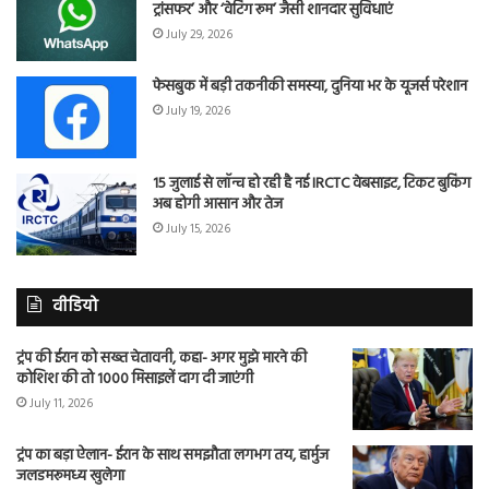
ट्रांसफर’ और ‘वेटिंग रूम’ जैसी शानदार सुविधाएं
July 29, 2026
फेसबुक में बड़ी तकनीकी समस्या, दुनिया भर के यूजर्स परेशान
July 19, 2026
15 जुलाई से लॉन्च हो रही है नई IRCTC वेबसाइट, टिकट बुकिंग
अब होगी आसान और तेज
July 15, 2026
वीडियो
ट्रंप की ईरान को सख्त चेतावनी, कहा- अगर मुझे मारने की
कोशिश की तो 1000 मिसाइलें दाग दी जाएंगी
July 11, 2026
ट्रंप का बड़ा ऐलान- ईरान के साथ समझौता लगभग तय, हार्मुज
जलडमरूमध्य खुलेगा