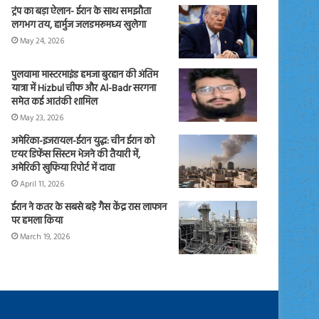
ट्रंप का बड़ा ऐलान- ईरान के साथ समझौता
लगभग तय, हार्मुज जलडमरूमध्य खुलेगा
May 24, 2026
पुलवामा मास्टरमाइंड हमजा बुरहान की अंतिम
यात्रा में Hizbul चीफ और Al-Badr सरगना
समेत कई आतंकी शामिल
May 23, 2026
अमेरिका-इजरायल-ईरान युद्ध: चीन ईरान को
एयर डिफेंस सिस्टम भेजने की तैयारी में,
अमेरिकी खुफिया रिपोर्ट में दावा
April 11, 2026
ईरान ने कतर के सबसे बड़े गैस केंद्र रास लाफान
पर हमला किया
March 19, 2026