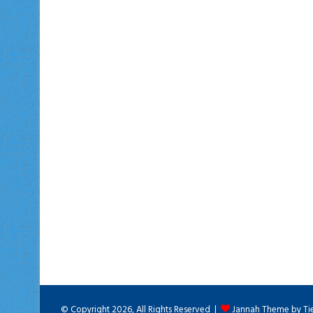
© Copyright 2026, All Rights Reserved |
Jannah Theme by Ti