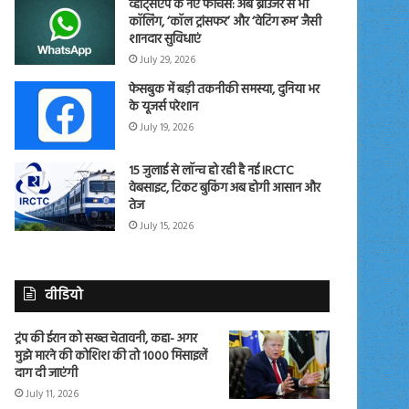
व्हाट्सएप के नए फीचर्स: अब ब्राउजर से भी
कॉलिंग, ‘कॉल ट्रांसफर’ और ‘वेटिंग रूम’ जैसी
शानदार सुविधाएं
July 29, 2026
फेसबुक में बड़ी तकनीकी समस्या, दुनिया भर
के यूजर्स परेशान
July 19, 2026
15 जुलाई से लॉन्च हो रही है नई IRCTC
वेबसाइट, टिकट बुकिंग अब होगी आसान और
तेज
July 15, 2026
वीडियो
ट्रंप की ईरान को सख्त चेतावनी, कहा- अगर
मुझे मारने की कोशिश की तो 1000 मिसाइलें
दाग दी जाएंगी
July 11, 2026